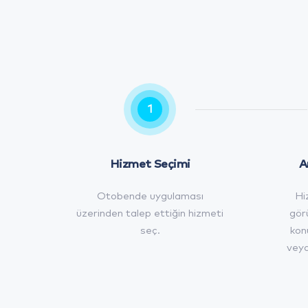
1
Hizmet Seçimi
A
Otobende uygulaması
Hi
üzerinden talep ettiğin hizmeti
gör
seç.
kon
veya