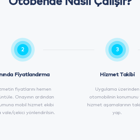
Otobende Nasıl Çalışır?
2
3
nında Fiyatlandırma
Hizmet Takibi
zmetin fiyatlarını hemen
Uygulama üzerinden
üntüle. Onayının ardından
otomobilinin konumunu
umuna mobil hizmet ekibi
hizmet aşamalarının taki
 vale/çekici yönlendirilsin.
yap.